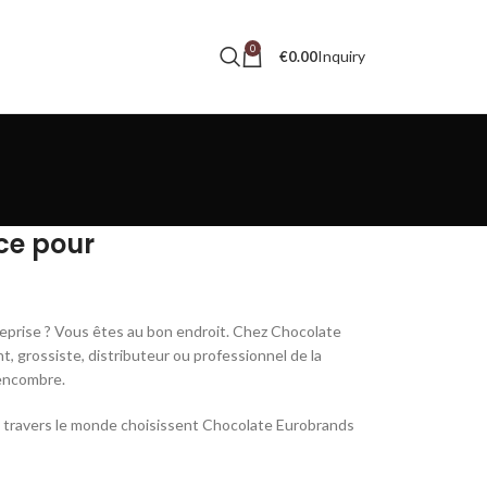
0
Inquiry
€
0.00
ce pour
eprise ? Vous êtes au bon endroit. Chez Chocolate
t, grossiste, distributeur ou professionnel de la
 encombre.
 à travers le monde choisissent Chocolate Eurobrands