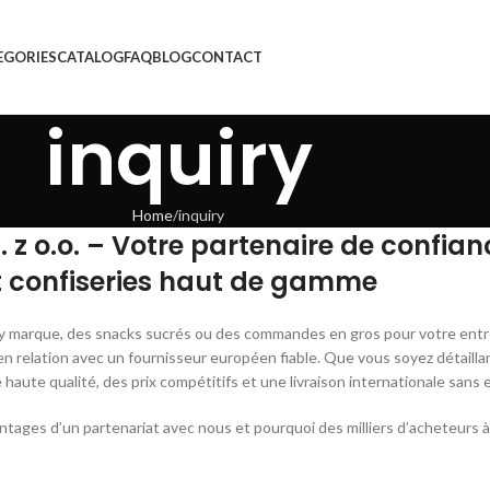
EGORIES
CATALOG
FAQ
BLOG
CONTACT
inquiry
Home
inquiry
z o.o. – Votre partenaire de confian
t confiseries haut de gamme
ry marque, des snacks sucrés ou des commandes en gros pour votre entr
 en relation avec un fournisseur européen fiable. Que vous soyez détaillan
haute qualité, des prix compétitifs et une livraison internationale sans
ntages d’un partenariat avec nous et pourquoi des milliers d’acheteurs