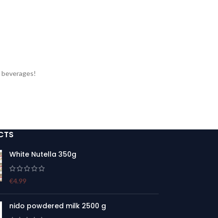
d beverages!
CTS
White Nutella 350g
€
4.99
nido powdered milk 2500 g