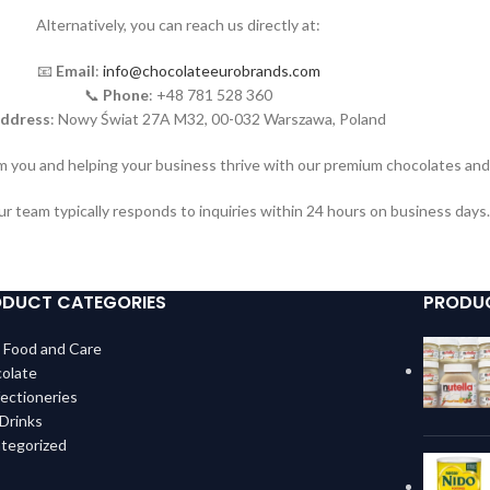
Alternatively, you can reach us directly at:
📧
Email
:
info@chocolateeurobrands.com
📞
Phone
: +48 781 528 360
ddress
: Nowy Świat 27A M32, 00-032 Warszawa, Poland
m you and helping your business thrive with our premium chocolates an
ur team typically responds to inquiries within 24 hours on business days.
DUCT CATEGORIES
PRODU
 Food and Care
olate
ectioneries
 Drinks
tegorized