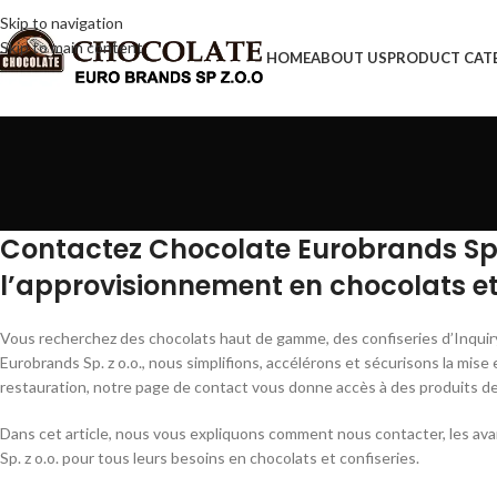
Skip to navigation
Skip to main content
HOME
ABOUT US
PRODUCT CAT
Contactez Chocolate Eurobrands Sp. 
l’approvisionnement en chocolats e
Vous recherchez des chocolats haut de gamme, des confiseries d’Inqui
Eurobrands Sp. z o.o., nous simplifions, accélérons et sécurisons la mise
restauration, notre page de contact vous donne accès à des produits de 
Dans cet article, nous vous expliquons comment nous contacter, les ava
Sp. z o.o. pour tous leurs besoins en chocolats et confiseries.