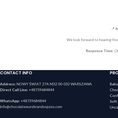
📍
A
We look forward to hearing fro
Response Time
: O
CONTACT INFO
PRO
Address:
NOWY ŚWIAT 27A M32 00-032 WARSZAWA
Baby
Direct Call Line:
+48739684844
Choc
Conf
WhatsApp:
+48739684844
Soft
info@chocolateeurobrandsspzoo.com
Unca