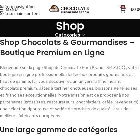
Skip to navigation
0
MENU
€
0.0
Skip to main content
Shop
Categories
Shop Chocolats & Gourmandises –
Boutique Premium en Ligne
Bienvenue sur la page Shop de Chocolate Euro Brands SP. Z.O.O., votre
boutique en ligne professionnelle dédiée aux produits gourmands et
haut de gamme. Ici, vous découvrirez un univers raffiné mêlant
chocolats premium, pâtes à tartiner onctueuses, boissons généreuses
et friandises exceptionnelles. Notre mission est de proposer à nos
partenaires (grossistes, restaurateurs, chocolatiers, cafés, revendeurs)
une sélection rigoureuse et variée de produits de qualité, issus des
meilleurs fabricants européens.
Une large gamme de catégories