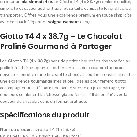
ou pour un
plaisir maîtrisé
. Le
Giotto T4 (4 x 38.7g)
combine qualité,
simplicité et saveur authentique, et sa taille compacte le rend facile à
transporter. Offrez-vous une expérience premium en toute simplicité
avec ce snack élégant et
soigneusement
conçu.
Giotto T4 4 x 38.7g – Le Chocolat
Praliné Gourmand à Partager
Les
Giotto T4 (4 x 38.7g)
sont de petites bouchées chocolatées au
praliné, à la fois croquantes et fondantes. Leur cœur onctueux aux
noisettes, enrobé d’une fine giotto chocolat couche croustillante, offre
une expérience gourmande irrésistible. Idéales pour
ferrero giotto
accompagner un café, pour une pause sucrée ou pour partager, ces
douceurs combinent la richesse
giotto ferrero lidl
du praliné avec la
douceur du chocolat dans un format pratique.
Spécifications du produit
Nom du produit :
Giotto T4 (4 x 38.7g)
Poids net :
4 × 38,7 g (soit 154,8 g au total)