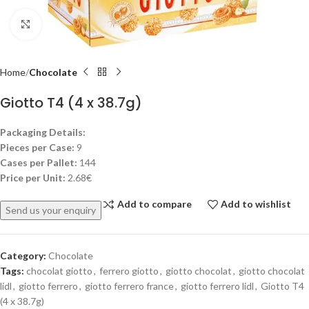
Click to enlarge
Home
Chocolate
Giotto T4 (4 x 38.7g)
Packaging Details:
Pieces per Case:
9
Cases per Pallet:
144
Price per Unit:
2.68€
Add to compare
Add to wishlist
Send us your enquiry
Category:
Chocolate
Tags:
chocolat giotto
,
ferrero giotto
,
giotto chocolat
,
giotto chocolat
lidl
,
giotto ferrero
,
giotto ferrero france
,
giotto ferrero lidl
,
Giotto T4
(4 x 38.7g)