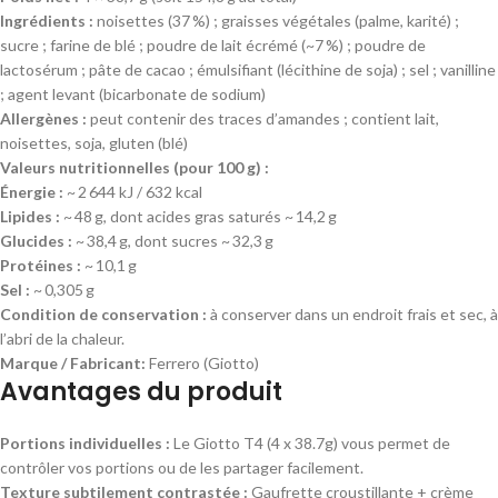
Ingrédients :
noisettes (37 %) ; graisses végétales (palme, karité) ;
sucre ; farine de blé ; poudre de lait écrémé (~7 %) ; poudre de
lactosérum ; pâte de cacao ; émulsifiant (lécithine de soja) ; sel ; vanilline
; agent levant (bicarbonate de sodium)
Allergènes :
peut contenir des traces d’amandes ; contient lait,
noisettes, soja, gluten (blé)
Valeurs nutritionnelles (pour 100 g) :
Énergie :
~ 2 644 kJ / 632 kcal
Lipides :
~ 48 g, dont acides gras saturés ~ 14,2 g
Glucides :
~ 38,4 g, dont sucres ~ 32,3 g
Protéines :
~ 10,1 g
Sel :
~ 0,305 g
Condition de conservation :
à conserver dans un endroit frais et sec, à
l’abri de la chaleur.
Marque / Fabricant:
Ferrero (Giotto)
Avantages du produit
Portions individuelles :
Le
Giotto T4 (4 x 38.7g)
vous permet de
contrôler vos portions ou de les partager facilement.
Texture subtilement contrastée :
Gaufrette croustillante + crème