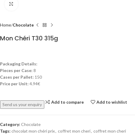
Click to enlarge
Home
Chocolate
Mon Chéri T30 315g
Packaging Details:
Pieces per Case:
8
Cases per Pallet:
150
Price per Unit:
4.94€
Add to compare
Add to wishlist
Send us your enquiry
Category:
Chocolate
Tags:
chocolat mon chéri prix
,
coffret mon cheri
,
coffret mon cheri