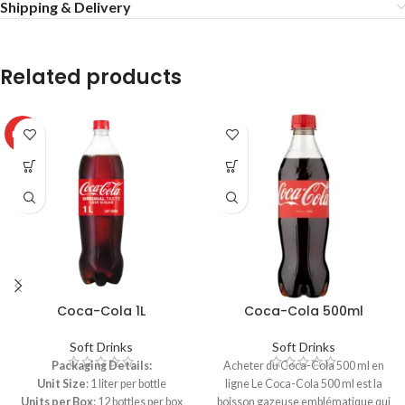
Shipping & Delivery
Related products
HOT
Coca-Cola 1L
Coca-Cola 500ml
Soft Drinks
Soft Drinks
Packaging Details:
Acheter du Coca-Cola 500 ml en
Unit Size
: 1 liter per bottle
ligne Le Coca-Cola 500 ml est la
Units per Box
: 12 bottles per box
boisson gazeuse emblématique qui