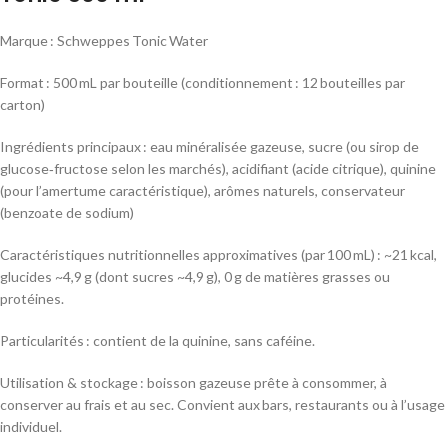
Marque : Schweppes Tonic Water
Format : 500 mL par bouteille (conditionnement : 12 bouteilles par
carton)
Ingrédients principaux : eau minéralisée gazeuse, sucre (ou sirop de
glucose‑fructose selon les marchés), acidifiant (acide citrique), quinine
(pour l’amertume caractéristique), arômes naturels, conservateur
(benzoate de sodium)
Caractéristiques nutritionnelles approximatives (par 100 mL) : ~21 kcal,
glucides ~4,9 g (dont sucres ~4,9 g), 0 g de matières grasses ou
protéines.
Particularités : contient de la quinine, sans caféine.
Utilisation & stockage : boisson gazeuse prête à consommer, à
conserver au frais et au sec. Convient aux bars, restaurants ou à l’usage
individuel.