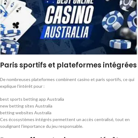
Paris sportifs et plateformes intégrées
De nombreuses plateformes combinent casino et paris sportifs, ce qui
explique l’intérêt pour :
best sports betting app Australia
new betting sites Australia
betting websites Australia
Ces écosystèmes intégrés permettent un accès centralisé, tout en
soulignant l’importance du jeu responsable.