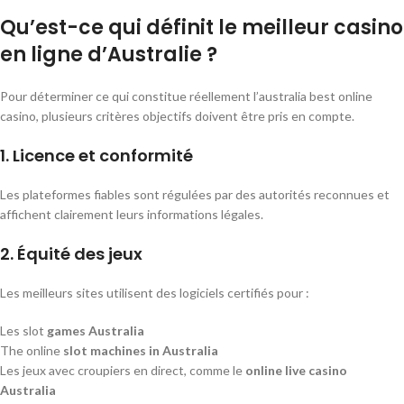
Qu’est-ce qui définit le meilleur casino
en ligne d’Australie ?
Pour déterminer ce qui constitue réellement l’australia best online
casino, plusieurs critères objectifs doivent être pris en compte.
1. Licence et conformité
Les plateformes fiables sont régulées par des autorités reconnues et
affichent clairement leurs informations légales.
2. Équité des jeux
Les meilleurs sites utilisent des logiciels certifiés pour :
Les slot
games Australia
The online
slot machines in Australia
Les jeux avec croupiers en direct, comme le
online live casino
Australia