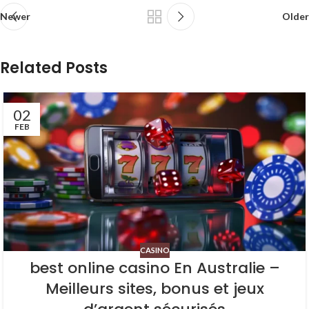
Newer
Older
Related Posts
02
FEB
CASINO
best online casino En Australie –
Meilleurs sites, bonus et jeux