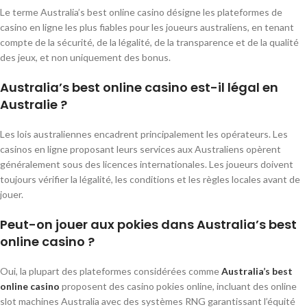
Le terme Australia’s best online casino désigne les plateformes de
casino en ligne les plus fiables pour les joueurs australiens, en tenant
compte de la sécurité, de la légalité, de la transparence et de la qualité
des jeux, et non uniquement des bonus.
Australia’s best online casino est-il légal en
Australie ?
Les lois australiennes encadrent principalement les opérateurs. Les
casinos en ligne proposant leurs services aux Australiens opèrent
généralement sous des licences internationales. Les joueurs doivent
toujours vérifier la légalité, les conditions et les règles locales avant de
jouer.
Peut-on jouer aux pokies dans Australia’s best
online casino ?
Oui, la plupart des plateformes considérées comme
Australia’s best
online casino
proposent des casino pokies online, incluant des online
slot machines Australia avec des systèmes RNG garantissant l’équité