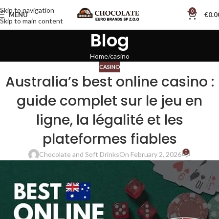
Skip to navigation
0
MENU
€
0.0
Skip to main content
Blog
Home
casino
CASINO
Australia’s best online casino :
guide complet sur le jeu en
ligne, la légalité et les
plateformes fiables
0
Chocolate and Soft Drinks
On February 2, 2026