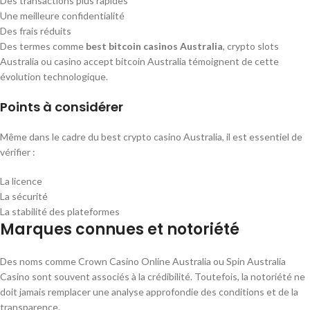
Des transactions plus rapides
Une meilleure confidentialité
Des frais réduits
Des termes comme
best bitcoin casinos Australia
, crypto slots
Australia ou casino accept bitcoin Australia témoignent de cette
évolution technologique.
Points à considérer
Même dans le cadre du best crypto casino Australia, il est essentiel de
vérifier :
La licence
La sécurité
La stabilité des plateformes
Marques connues et notoriété
Des noms comme Crown Casino Online Australia ou Spin Australia
Casino sont souvent associés à la crédibilité. Toutefois, la notoriété ne
doit jamais remplacer une analyse approfondie des conditions et de la
transparence.