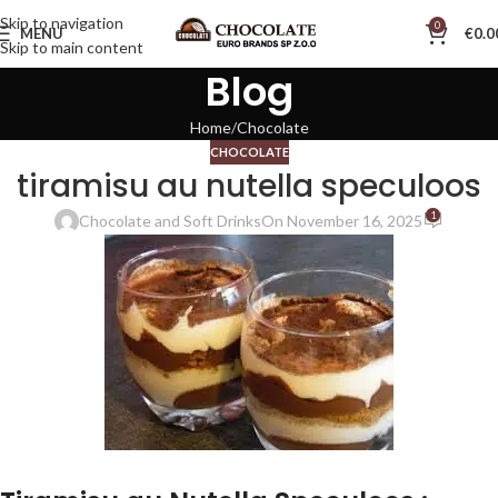
Skip to navigation
0
MENU
€
0.0
Skip to main content
Blog
Home
Chocolate
CHOCOLATE
tiramisu au nutella speculoos
1
Chocolate and Soft Drinks
On November 16, 2025