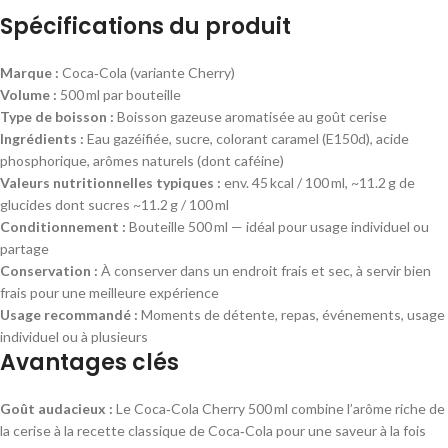
Spécifications du produit
Marque :
Coca‑Cola (variante Cherry)
Volume :
500 ml par bouteille
Type de boisson :
Boisson gazeuse aromatisée au goût cerise
Ingrédients :
Eau gazéifiée, sucre, colorant caramel (E150d), acide
phosphorique, arômes naturels (dont caféine)
Valeurs nutritionnelles typiques :
env. 45 kcal / 100 ml, ~11.2 g de
glucides dont sucres ~11.2 g / 100 ml
Conditionnement :
Bouteille 500 ml — idéal pour usage individuel ou
partage
Conservation :
À conserver dans un endroit frais et sec, à servir bien
frais pour une meilleure expérience
Usage recommandé :
Moments de détente, repas, événements, usage
individuel ou à plusieurs
Avantages clés
Goût audacieux :
Le Coca‑Cola Cherry 500 ml combine l’arôme riche de
la cerise à la recette classique de Coca‑Cola pour une saveur à la fois