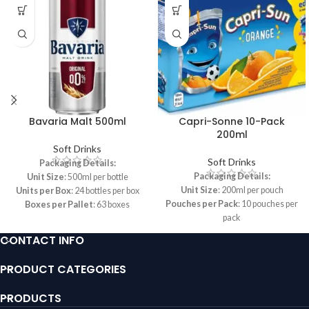
Bavaria Malt 500ml
Capri-Sonne 10-Pack
200ml
Soft Drinks
Soft Drinks
Packaging Details:
Packaging Details:
Unit Size
: 500ml per bottle
Unit Size
: 200ml per pouch
Units per Box
: 24 bottles per box
Pouches per Pack
: 10 pouches per
Boxes per Pallet
: 63 boxes
pack
Packs per Box
: 4 packs per box
CONTACT INFO
Boxes per Pallet
: 84 boxes
PRODUCT CATEGORIES
PRODUCTS