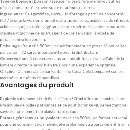
Type de boisson :
Boisson gazeuse fruitée à l’orange (et/ou autres
déclinaisons fruitées) avec sucre et arômes naturels.
Ingrédients :
Eau gazéifiée, sucre, jus d’orange à partir de concentré
(~3,7 % pour la version orange) et/ou jus de fruits, acides (acide citrique,
acide malique), extraits végétaux (carotte, citrouille), arômes naturels,
stabilisant (gomme de guar), agent de conservation (sorbate de
potassium) selon version.
Emballage :
Bouteille 500 ml ; conditionnement en gros : 18 bouteilles
par carton ; 72 cartons par palette pour la distribution.
Conservation :
À conserver dans un endroit frais et sec, à l’abri de la
lumière directe ; à servir bien frais pour une expérience optimale.
Origine :
Commercialisé par Fanta (The Coca‑Cola Company) sur les
marchés européens et mondiaux.
Avantages du produit
Explosion de saveur fruitée :
Le Fanta 500 ml offre une combinaison
irrésistible de bulles pétillantes et de goût d’orange vif, permettant de
savourer un moment de plaisir fruité unique.
Format généreux et polyvalent :
Avec ses 500 ml, ce format est idéal
pour une consommation individuelle prolongée ou à partager entre amis