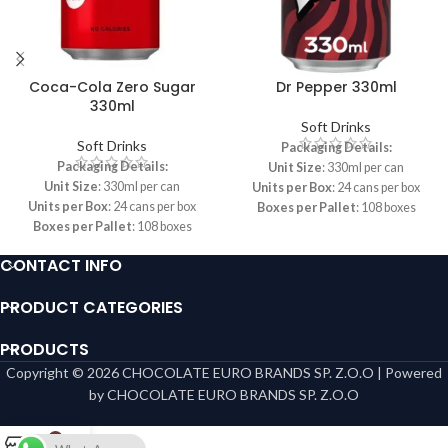
Coca-Cola Zero Sugar
Dr Pepper 330ml
330ml
Soft Drinks
Soft Drinks
Packaging Details:
Packaging Details:
Unit Size
: 330ml per can
Unit Size
: 330ml per can
Units per Box
: 24 cans per box
Units per Box
: 24 cans per box
Boxes per Pallet
: 108 boxes
Boxes per Pallet
: 108 boxes
CONTACT INFO
PRODUCT CATEGORIES
PRODUCTS
Copyright © 2026 CHOCOLATE EURO BRANDS SP. Z.O.O | Powered
by CHOCOLATE EURO BRANDS SP. Z.O.O
0