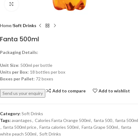
Click to enlarge
Home
Soft Drinks
Fanta 500ml
Packaging Details:
Unit Size
: 500ml per bottle
Units per Box
: 18 bottles per box
Boxes per Pallet
: 72 boxes
Add to compare
Add to wishlist
Send us your enquiry
Category:
Soft Drinks
Tags:
avantages
,
Calories Fanta Orange 500ml
,
fanta 500
,
fanta 500ml
,
fanta 500ml price
,
Fanta calories 500ml
,
Fanta Grape 500ml
,
fanta
white peach 500ml
,
Soft Drinks