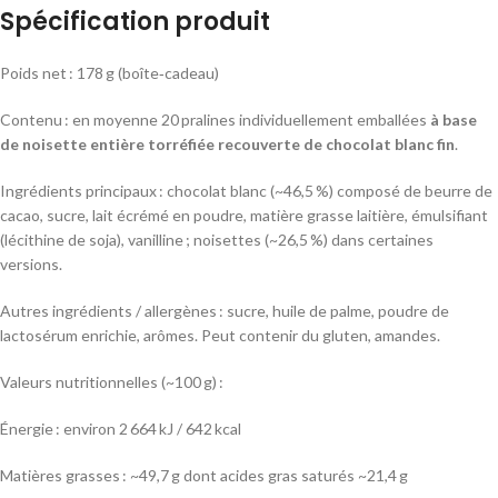
Spécification produit
Poids net : 178 g (boîte‑cadeau)
Contenu : en moyenne 20 pralines individuellement emballées
à base
de noisette entière torréfiée recouverte de chocolat blanc fin
.
Ingrédients principaux : chocolat blanc (~46,5 %) composé de beurre de
cacao, sucre, lait écrémé en poudre, matière grasse laitière, émulsifiant
(lécithine de soja), vanilline ; noisettes (~26,5 %) dans certaines
versions.
Autres ingrédients / allergènes : sucre, huile de palme, poudre de
lactosérum enrichie, arômes. Peut contenir du gluten, amandes.
Valeurs nutritionnelles (~100 g) :
Énergie : environ 2 664 kJ / 642 kcal
Matières grasses : ~49,7 g dont acides gras saturés ~21,4 g