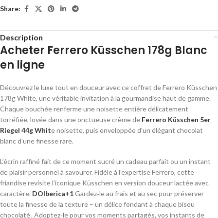
Share:
Description
Acheter Ferrero Küsschen 178g Blanc
en ligne
Découvrez le luxe tout en douceur avec ce coffret de Ferrero Küsschen
178g White, une véritable invitation à la gourmandise haut de gamme.
Chaque bouchée renferme une noisette entière délicatement
torréfiée, lovée dans une onctueuse crème de
Ferrero Küsschen 5er
Riegel 44g Whit
e
noisette, puis enveloppée d’un élégant chocolat
blanc d’une finesse rare.
L’écrin raffiné fait de ce moment sucré un cadeau parfait ou un instant
de plaisir personnel à savourer. Fidèle à l’expertise Ferrero, cette
friandise revisite l’iconique Küsschen en version douceur lactée avec
caractère.
DOIberica
+1
Gardez‑le au frais et au sec pour préserver
toute la finesse de la texture – un délice fondant à chaque bisou
chocolaté . Adoptez‑le pour vos moments partagés, vos instants de