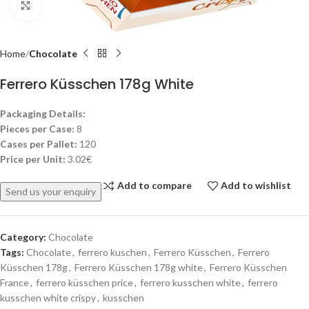
Click to enlarge
Home
Chocolate
Ferrero Küsschen 178g White
Packaging Details:
Pieces per Case:
8
Cases per Pallet:
120
Price per Unit:
3.02€
Add to compare
Add to wishlist
Send us your enquiry
Category:
Chocolate
Tags:
Chocolate
,
ferrero kuschen
,
Ferrero Küsschen
,
Ferrero
Küsschen 178g
,
Ferrero Küsschen 178g white
,
Ferrero Küsschen
France
,
ferrero küsschen price
,
ferrero kusschen white
,
ferrero
kusschen white crispy
,
kusschen