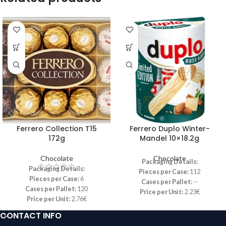
Ferrero Collection T15
Ferrero Duplo Winter-
172g
Mandel 10×18.2g
Chocolate
Chocolate
Packaging Details:
Packaging Details:
Pieces per Case:
112
Pieces per Case:
6
Cases per Pallet:
--
Cases per Pallet:
120
Price per Unit:
2.23€
Price per Unit:
2.76€
Perfect for retailers looking to add
Ideal for retailers looking to stock a
a festive and popular chocolate
CONTACT INFO
premium variety pack that caters to
option to their offerings, Duplo