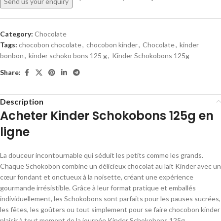
Send us your enquiry
Category:
Chocolate
Tags:
chocobon chocolate
,
chocobon kinder
,
Chocolate
,
kinder
bonbon
,
kinder schoko bons 125 g
,
Kinder Schokobons 125g
Share:
Description
Acheter Kinder Schokobons 125g en
ligne
La douceur incontournable qui séduit les petits comme les grands.
Chaque Schokobon combine un délicieux chocolat au lait Kinder avec un
cœur fondant et onctueux à la noisette, créant une expérience
gourmande irrésistible. Grâce à leur format pratique et emballés
individuellement, les Schokobons sont parfaits pour les pauses sucrées,
les fêtes, les goûters ou tout simplement pour se faire chocobon kinder
plaisir à tout moment de la journée.
Kinder Schokobons 125g