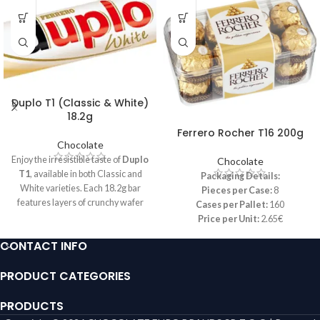
Duplo T1 (Classic & White)
18.2g
Ferrero Rocher T16 200g
Chocolate
Enjoy the irresistible taste of
Duplo
Chocolate
T1
, available in both Classic and
Packaging Details:
White varieties. Each 18.2g bar
Pieces per Case:
8
features layers of crunchy wafer
Cases per Pallet:
160
enveloped in smooth milk or white
Price per Unit:
2.65€
chocolate, providing a delightful
CONTACT INFO
contrast of textures and flavors in
every bite. Perfect for a quick treat
PRODUCT CATEGORIES
or as a sweet addition to any snack
time, Duplo T1 is individually
wrapped for freshness and
PRODUCTS
convenience.