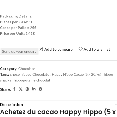
Packaging Details:
Pieces per Case:
10
Cases per Pallet:
255
Price per Unit:
1.41€
Add to compare
Add to wishlist
Send us your enquiry
Category:
Chocolate
Tags:
choco hippo
,
Chocolate
,
Happy Hippo Cacao (5 x 20.7g)
,
hippo
snacks
,
hippopotame chocolat
Share:
Description
Achetez du cacao Happy Hippo (5 x