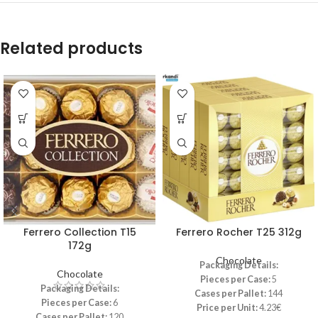
Related products
Ferrero Collection T15
Ferrero Rocher T25 312g
172g
Chocolate
Packaging Details:
Chocolate
Pieces per Case:
5
Packaging Details:
Cases per Pallet:
144
Pieces per Case:
6
Price per Unit:
4.23€
Cases per Pallet:
120