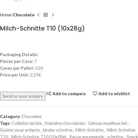
Home
Chocolate
Milch-Schnitte T10 (10x28g)
Packaging Details:
Pieces per Case:
7
Cases per Pallet:
120
Price per Unit:
2,21€
Add to compare
Add to wishlist
Send us your enquiry
Category:
Chocolate
Tags:
Collation lactée
,
Friandise chocolatée
,
Gâteau moelleux lait
,
Goûter pour enfants
,
kinder schnitte
,
Milch-Schnitte
,
Milch-Schnitte
T10
,
Milch-Schnitte T10 (10x28g)
,
Pause gourmande
,
schnitte
,
Snack