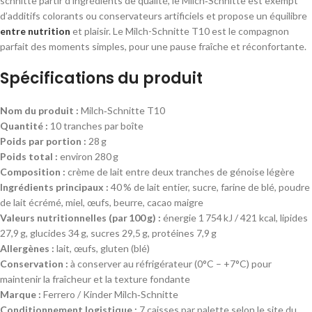
schnitte partir d’ingrédients de qualité, le Milch‑Schnitte est exempt
d’additifs colorants ou conservateurs artificiels et propose un équilibre
entre nutrition
et plaisir. Le Milch-Schnitte T10 est le compagnon
parfait des moments simples, pour une pause fraîche et réconfortante.
Spécifications du produit
Nom du produit :
Milch‑Schnitte T10
Quantité :
10 tranches par boîte
Poids par portion :
28 g
Poids total :
environ 280 g
Composition :
crème de lait entre deux tranches de génoise légère
Ingrédients principaux :
40 % de lait entier, sucre, farine de blé, poudre
de lait écrémé, miel, œufs, beurre, cacao maigre
Valeurs nutritionnelles (par 100 g) :
énergie 1 754 kJ / 421 kcal, lipides
27,9 g, glucides 34 g, sucres 29,5 g, protéines 7,9 g
Allergènes :
lait, œufs, gluten (blé)
Conservation :
à conserver au réfrigérateur (0°C – +7°C) pour
maintenir la fraîcheur et la texture fondante
Marque
:
Ferrero / Kinder Milch‑Schnitte
Conditionnement logistique :
7 caisses par palette selon le site du