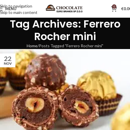
Skip to navigation
0
MENU
€
0.0
Skip to main content
Tag Archives: Ferrero
Rocher mini
Home
Posts Tagged "Ferrero Rocher mini"
22
NOV