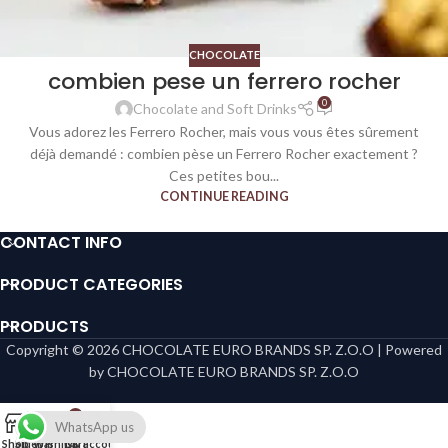
CHOCOLATE
combien pese un ferrero rocher​
0
Chocolate and Soft Drinks
Vous adorez les Ferrero Rocher, mais vous vous êtes sûrement
déjà demandé : combien pèse un Ferrero Rocher exactement ?
Ces petites bou...
CONTINUE READING
CONTACT INFO
PRODUCT CATEGORIES
PRODUCTS
Copyright © 2026 CHOCOLATE EURO BRANDS SP. Z.O.O | Powered
by CHOCOLATE EURO BRANDS SP. Z.O.O
0
WhatsApp us
Shop
Sidebar
Wishlist
Cart
My account