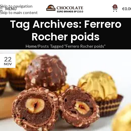
Skip to navigation
0
MENU
€
0.0
Skip to main content
Tag Archives: Ferrero
Rocher poids
Home
Posts Tagged "Ferrero Rocher poids"
22
NOV