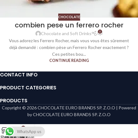
CHOCOLATE
combien pese un ferrero rocher​
0
Chocolate and Soft Drinks
Vous adorez les Ferrero Rocher, mais vous vous êtes sûrement
déjà demandé : combien pèse un Ferrero Rocher exactement ?
Ces petites bou...
CONTINUE READING
CONTACT INFO
PRODUCT CATEGORIES
PRODUCTS
Copyright © 2026 CHOCOLATE EURO BRANDS SP. Z.O.O | Powered
by CHOCOLATE EURO BRANDS SP. Z.O.O
0
WhatsApp us
Shop
Sidebar
Wishlist
Cart
My account