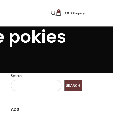
0
Inquiry
€
0.00
e pokies
Search
SEARCH
ADS