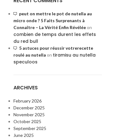
RECENT COMMENTS
peut on mettre le pot de nutella au
micro onde ? 5 Faits Surprenants à
Connaître – La Vérité Enfin Révélée
on
combien de temps durent les effets
du red bull
5 astuces pour réussir votrerecette
tiramisu au nutella
roulé au nutella​
on
speculoos
ARCHIVES
February 2026
December 2025
November 2025
October 2025
September 2025
June 2025