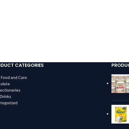
DUCT CATEGORIES
PRODU
 Food and Care
olate
ectioneries
 Drinks
tegorized