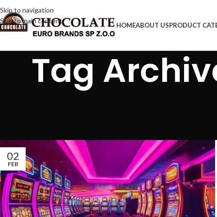
Skip to navigation
Skip to main content
HOME
ABOUT US
PRODUCT CAT
Tag Archive
02
FEB