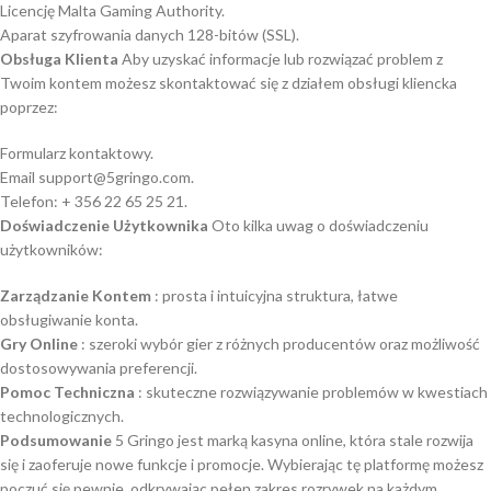
Licencję Malta Gaming Authority.
Aparat szyfrowania danych 128-bitów (SSL).
Obsługa Klienta
Aby uzyskać informacje lub rozwiązać problem z
Twoim kontem możesz skontaktować się z działem obsługi kliencka
poprzez:
Formularz kontaktowy.
Email support@5gringo.com.
Telefon: + 356 22 65 25 21.
Doświadczenie Użytkownika
Oto kilka uwag o doświadczeniu
użytkowników:
Zarządzanie Kontem
: prosta i intuicyjna struktura, łatwe
obsługiwanie konta.
Gry Online
: szeroki wybór gier z różnych producentów oraz możliwość
dostosowywania preferencji.
Pomoc Techniczna
: skuteczne rozwiązywanie problemów w kwestiach
technologicznych.
Podsumowanie
5 Gringo jest marką kasyna online, która stale rozwija
się i zaoferuje nowe funkcje i promocje. Wybierając tę platformę możesz
poczuć się pewnie, odkrywając pełen zakres rozrywek na każdym