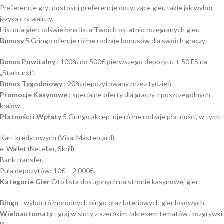
Preferencje gry: dostosuj preferencje dotyczące gier, takie jak wybór
języka czy waluty.
Historia gier: odświeżona lista Twoich ostatnio rozegranych gier.
Bonusy
5 Gringo oferuje różne rodzaje bonusów dla swoich graczy:
Bonus Powitalny
: 100% do 500€ pierwszego depozytu + 50 FS na
„Starburst”.
Bonus Tygodniowy
: 20% depozytowany przez tydzień.
Promocje Kasynowe
: specjalne oferty dla graczy z poszczególnych
krajów.
Płatności i Wpłaty
5 Gringo akceptuje różne rodzaje płatności, w tym:
Kart kredytowych (Visa, Mastercard).
e-Wallet (Neteller, Skrill).
Bank transfer.
Pula depozytów: 10€ – 2.000€.
Kategorie Gier
Oto lista dostępnych na stronie kasynowej gier:
Bingo
: wybór różnorodnych bingo oraz loteriowych gier losowych.
Wieloautomaty
: graj w sloty z szerokim zakresem tematów i rozgrywki.