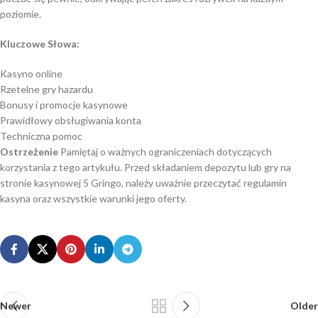
poziomie.
Kluczowe Słowa:
Kasyno online
Rzetelne gry hazardu
Bonusy i promocje kasynowe
Prawidłowy obsługiwania konta
Techniczna pomoc
Ostrzeżenie
Pamiętaj o ważnych ograniczeniach dotyczących
korzystania z tego artykułu. Przed składaniem depozytu lub gry na
stronie kasynowej 5 Gringo, należy uważnie przeczytać regulamin
kasyna oraz wszystkie warunki jego oferty.
Newer
Older