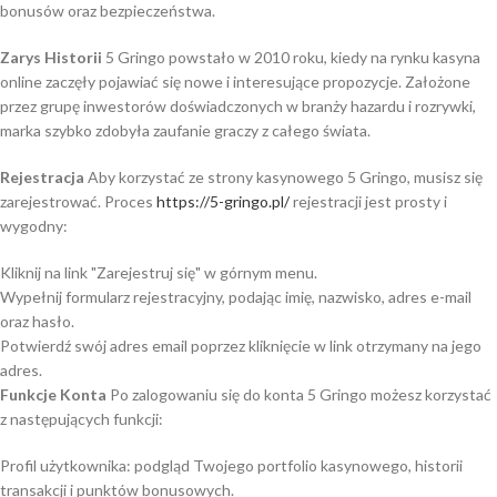
bonusów oraz bezpieczeństwa.
Zarys Historii
5 Gringo powstało w 2010 roku, kiedy na rynku kasyna
online zaczęły pojawiać się nowe i interesujące propozycje. Założone
przez grupę inwestorów doświadczonych w branży hazardu i rozrywki,
marka szybko zdobyła zaufanie graczy z całego świata.
Rejestracja
Aby korzystać ze strony kasynowego 5 Gringo, musisz się
zarejestrować. Proces
https://5-gringo.pl/
rejestracji jest prosty i
wygodny:
Kliknij na link "Zarejestruj się" w górnym menu.
Wypełnij formularz rejestracyjny, podając imię, nazwisko, adres e-mail
oraz hasło.
Potwierdź swój adres email poprzez kliknięcie w link otrzymany na jego
adres.
Funkcje Konta
Po zalogowaniu się do konta 5 Gringo możesz korzystać
z następujących funkcji:
Profil użytkownika: podgląd Twojego portfolio kasynowego, historii
transakcji i punktów bonusowych.