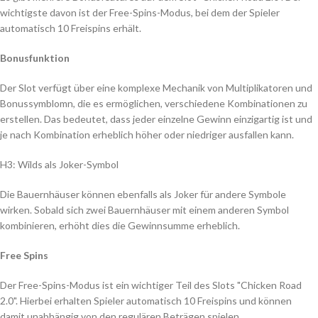
wichtigste davon ist der Free-Spins-Modus, bei dem der Spieler
automatisch 10 Freispins erhält.
Bonusfunktion
Der Slot verfügt über eine komplexe Mechanik von Multiplikatoren und
Bonussymblomn, die es ermöglichen, verschiedene Kombinationen zu
erstellen. Das bedeutet, dass jeder einzelne Gewinn einzigartig ist und
je nach Kombination erheblich höher oder niedriger ausfallen kann.
H3: Wilds als Joker-Symbol
Die Bauernhäuser können ebenfalls als Joker für andere Symbole
wirken. Sobald sich zwei Bauernhäuser mit einem anderen Symbol
kombinieren, erhöht dies die Gewinnsumme erheblich.
Free Spins
Der Free-Spins-Modus ist ein wichtiger Teil des Slots "Chicken Road
2.0". Hierbei erhalten Spieler automatisch 10 Freispins und können
damit unabhängig von den regulären Beträgen spielen.