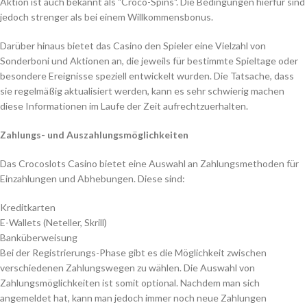
Aktion ist auch bekannt als "Croco-Spins". Die Bedingungen hierfür sind
jedoch strenger als bei einem Willkommensbonus.
Darüber hinaus bietet das Casino den Spieler eine Vielzahl von
Sonderboni und Aktionen an, die jeweils für bestimmte Spieltage oder
besondere Ereignisse speziell entwickelt wurden. Die Tatsache, dass
sie regelmäßig aktualisiert werden, kann es sehr schwierig machen
diese Informationen im Laufe der Zeit aufrechtzuerhalten.
Zahlungs- und Auszahlungsmöglichkeiten
Das Crocoslots Casino bietet eine Auswahl an Zahlungsmethoden für
Einzahlungen und Abhebungen. Diese sind:
Kreditkarten
E-Wallets (Neteller, Skrill)
Banküberweisung
Bei der Registrierungs-Phase gibt es die Möglichkeit zwischen
verschiedenen Zahlungswegen zu wählen. Die Auswahl von
Zahlungsmöglichkeiten ist somit optional. Nachdem man sich
angemeldet hat, kann man jedoch immer noch neue Zahlungen