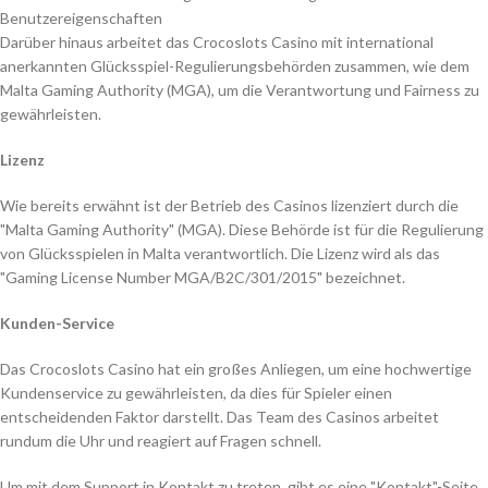
Benutzereigenschaften
Darüber hinaus arbeitet das Crocoslots Casino mit international
anerkannten Glücksspiel-Regulierungsbehörden zusammen, wie dem
Malta Gaming Authority (MGA), um die Verantwortung und Fairness zu
gewährleisten.
Lizenz
Wie bereits erwähnt ist der Betrieb des Casinos lizenziert durch die
"Malta Gaming Authority" (MGA). Diese Behörde ist für die Regulierung
von Glücksspielen in Malta verantwortlich. Die Lizenz wird als das
"Gaming License Number MGA/B2C/301/2015" bezeichnet.
Kunden-Service
Das Crocoslots Casino hat ein großes Anliegen, um eine hochwertige
Kundenservice zu gewährleisten, da dies für Spieler einen
entscheidenden Faktor darstellt. Das Team des Casinos arbeitet
rundum die Uhr und reagiert auf Fragen schnell.
Um mit dem Support in Kontakt zu treten, gibt es eine "Kontakt"-Seite