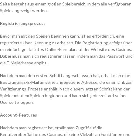
Seite besteht aus einem großen Spielbereich, in dem alle verfügbaren
Spiele angezeigt werden.
Registrierungsprozess
Bevor man mit den Spielen beginnen kann, ist es erforderlich, eine
registrierte User-Kennung zu erhalten. Die Registrierung erfolgt über
ein einfach gestaltetes Online-Formular auf der Website des Casinos.
Dabei muss man sich registrieren lassen, indem man das Passwort und
die E-Mailadresse angibt.
Nachdem man den ersten Schritt abgeschlossen hat, erhält man eine
Bestätigungs-E-Mail an seine angegebene Adresse, die einen Link zum
Verifizierungs-Prozess enthält. Nach diesem letzten Schritt kann der
Spieler mit dem Spielen beginnen und kann sich jederzeit auf seiner
Userseite loggen.
Account-Features
Nachdem man registriert ist, erhält man Zugriff auf die
Benutzeroberfläche des Casinos, die eine Vielzahl an Funktionen und