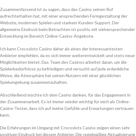
Zusammenfassend ist zu sagen, dass das Casino seinen Ruf
aufrechterhalten hat, mit einer ansprechenden Formgestaltung der
Website, modernen Spielen und starkem Kunden-Support. Der
allgemeine Eindruck beim Betrachten ist positiv, mit vielversprechender
Entwicklung im Bereich Online-Casino-Angebote.
Ich kann Crocoslots Casino daher als eines der interessantesten
Anbieter empfehlen, da es sich immer weiterentwickelt und stets neue
Möglichkeiten bietet. Das Team des Casinos arbeitet daran, um die
Spielerbedürfnisse zu befriedigen und versucht auf jede erdenkliche
Weise, die Atmosphäre bei seinen Nutzern mit einer glücklichen
Spielumgebung zusammenzuhalten.
Abschließend möchte ich dem Casino danken, für das Engagement in
der Zusammenarbeit. Es ist immer wieder wichtig für mich als Online-
Casino-Tester, dass ich auf meine Gefühle und Erwartungen vertrauen
kann.
Die Erfahrungen im Umgang mit Crocoslots Casino zeigen einen sehr
positiven Eindruck bei diesem Anbieter. Die regelmäßige Aktualisierung