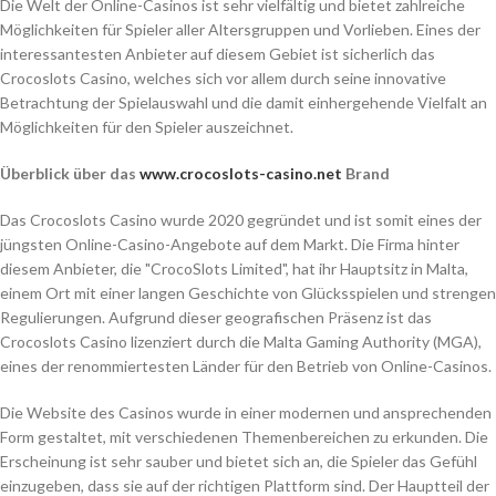
Die Welt der Online-Casinos ist sehr vielfältig und bietet zahlreiche
Möglichkeiten für Spieler aller Altersgruppen und Vorlieben. Eines der
interessantesten Anbieter auf diesem Gebiet ist sicherlich das
Crocoslots Casino, welches sich vor allem durch seine innovative
Betrachtung der Spielauswahl und die damit einhergehende Vielfalt an
Möglichkeiten für den Spieler auszeichnet.
Überblick über das
www.crocoslots-casino.net
Brand
Das Crocoslots Casino wurde 2020 gegründet und ist somit eines der
jüngsten Online-Casino-Angebote auf dem Markt. Die Firma hinter
diesem Anbieter, die "CrocoSlots Limited", hat ihr Hauptsitz in Malta,
einem Ort mit einer langen Geschichte von Glücksspielen und strengen
Regulierungen. Aufgrund dieser geografischen Präsenz ist das
Crocoslots Casino lizenziert durch die Malta Gaming Authority (MGA),
eines der renommiertesten Länder für den Betrieb von Online-Casinos.
Die Website des Casinos wurde in einer modernen und ansprechenden
Form gestaltet, mit verschiedenen Themenbereichen zu erkunden. Die
Erscheinung ist sehr sauber und bietet sich an, die Spieler das Gefühl
einzugeben, dass sie auf der richtigen Plattform sind. Der Hauptteil der