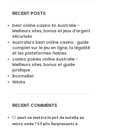
RECENT POSTS
best online casino En Australie –
Meilleurs sites, bonus et jeux d’argent
sécurisés
Australia’s best online casino : guide
complet sur le jeu en ligne, la légalité
et les plateformes fiables
casino pokies online Australie –
Meilleurs sites, bonus et guide
juridique
BoomsBet
Winita
RECENT COMMENTS
peut on mettre le pot de nutella au
micro onde ? 5 Faits Surprenants à