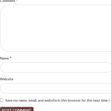
*
Comment
*
Name
Website
Save my name, email, and website in this browser for the next time 