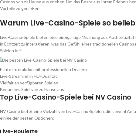
Casinos von zu Hause aus erleben. Um das Beste aus Ihrem Erlebnis he
Vorteile zu genießen.
Warum Live-Casino-Spiele so belieb
Live-Casino-Spiele bieten eine einzigartige Mischung aus Authentizität
in Echtzeit zu interagieren, was das Gefühl eines traditionellen Casino
Spielen bei:
Echte Interaktion mit professionellen Dealern
Live-Streaming in HD-Qualität
Vielfalt an verfügbaren Spielen
Bequemes Spiel von zu Hause aus
Top Live-Casino-Spiele bei NV Casino
NV Casino bietet eine Vielzahl von Live-Casino-Spielen, die sowohl Anfä
einige der besten Optionen:
Live-Roulette