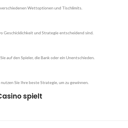
t verschiedenen Wettoptionen und Tischlimits.
wo Geschicklichkeit und Strategie entscheidend sind.
 Sie auf den Spieler, die Bank oder ein Unentschieden.
nutzen Sie Ihre beste Strategie, um zu gewinnen.
asino spielt
n