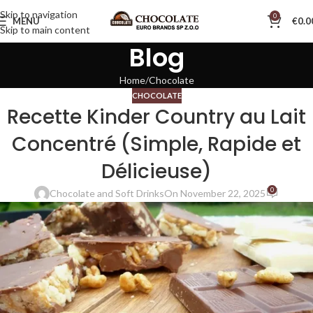
Skip to navigation
0
MENU
€
0.0
Skip to main content
Blog
Home
Chocolate
CHOCOLATE
Recette Kinder Country au Lait
Concentré (Simple, Rapide et
Délicieuse)
0
Chocolate and Soft Drinks
On November 22, 2025