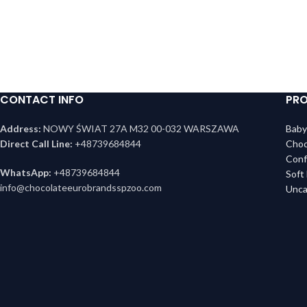
CONTACT INFO
PRO
Address:
NOWY ŚWIAT 27A M32 00-032 WARSZAWA
Baby
Direct Call Line:
+48739684844
Choc
Conf
WhatsApp:
+48739684844
Soft
info@chocolateeurobrandsspzoo.com
Unca