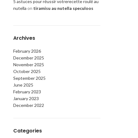
5 astuces pour réussir votrerecette roulé au
nutella​
on
tiramisu au nutella speculoos
Archives
February 2026
December 2025
November 2025
October 2025
September 2025
June 2025
February 2023
January 2023
December 2022
Categories