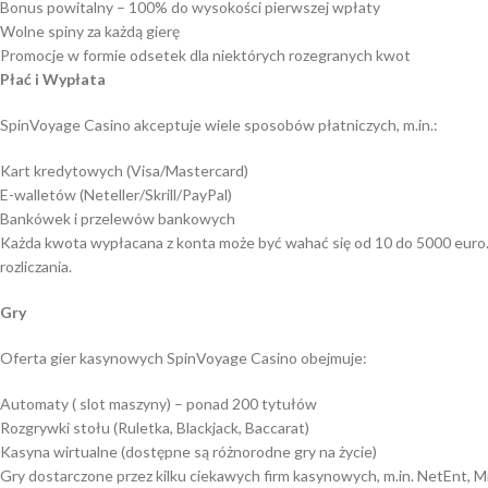
Bonus powitalny – 100% do wysokości pierwszej wpłaty
Wolne spiny za każdą gierę
Promocje w formie odsetek dla niektórych rozegranych kwot
Płać i Wypłata
SpinVoyage Casino akceptuje wiele sposobów płatniczych, m.in.:
Kart kredytowych (Visa/Mastercard)
E-walletów (Neteller/Skrill/PayPal)
Bankówek i przelewów bankowych
Każda kwota wypłacana z konta może być wahać się od 10 do 5000 euro
rozliczania.
Gry
Oferta gier kasynowych SpinVoyage Casino obejmuje:
Automaty ( slot maszyny) – ponad 200 tytułów
Rozgrywki stołu (Ruletka, Blackjack, Baccarat)
Kasyna wirtualne (dostępne są różnorodne gry na życie)
Gry dostarczone przez kilku ciekawych firm kasynowych, m.in. NetEnt, M