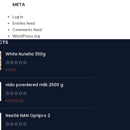
META
Log in
Entries feed
Comments feed
WordPress.org
CTS
White Nutella 350g
€
4.99
nido powdered milk 2500 g
€
4,400.00
Nestlé NAN Optipro 2