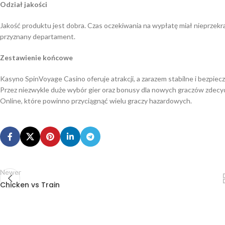
Odział jakości
Jakość produktu jest dobra. Czas oczekiwania na wypłatę miał nieprzekra
przyznany departament.
Zestawienie końcowe
Kasyno SpinVoyage Casino oferuje atrakcji, a zarazem stabilne i bezpie
Przez niezwykle duże wybór gier oraz bonusy dla nowych graczów zdec
Online, które powinno przyciągnąć wielu graczy hazardowych.
Newer
Chicken vs Train