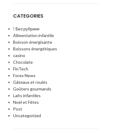
CATEGORIES
! Без рубрики
Alimentation infantile
Boisson énergisante
Boissons énergétiques
casino
Chocolate
FinTech
Forex News
Gâteaux et roulés
Goûters gourmands
Laits infantiles
Noël et Fêtes
Post
Uncategorized