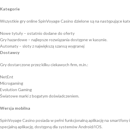
Kategorie
Wszystkie gry online SpinVoyage Casino dzielone są na następujące kat
Nowe tytuły – ostatnio dodane do oferty
Gry hazardowe – najlepsze rozwiązania dostępne w kasynie.
Automaty – sloty z największą szansą wygranej
Dostawcy
Gry dostarczone przez kilku ciekawych firm, m.in.:
NetEnt
Microgaming
Evolution Gaming
Światowe marki z bogatym doświadczeniem.
Wersja mobilna
SpinVoyage Casino posiada w pełni funkcjonalną aplikację na smartfony i
specjalną aplikację, dostępną dla systemów Android/IOS.