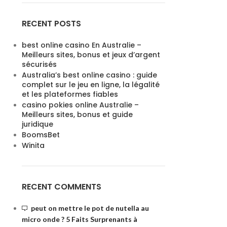
RECENT POSTS
best online casino En Australie –
Meilleurs sites, bonus et jeux d’argent
sécurisés
Australia’s best online casino : guide
complet sur le jeu en ligne, la légalité
et les plateformes fiables
casino pokies online Australie –
Meilleurs sites, bonus et guide
juridique
BoomsBet
Winita
RECENT COMMENTS
peut on mettre le pot de nutella au
micro onde ? 5 Faits Surprenants à