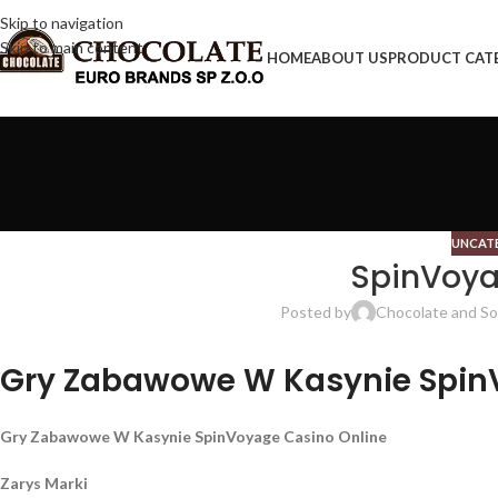
Skip to navigation
Skip to main content
HOME
ABOUT US
PRODUCT CAT
UNCAT
SpinVoya
Posted by
Chocolate and So
Gry Zabawowe W Kasynie Spin
Gry Zabawowe W Kasynie SpinVoyage Casino Online
Zarys Marki