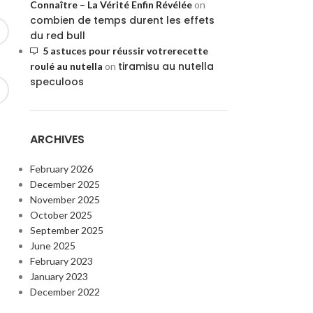
Connaître – La Vérité Enfin Révélée
on
combien de temps durent les effets
du red bull
5 astuces pour réussir votrerecette
tiramisu au nutella
roulé au nutella​
on
speculoos
ARCHIVES
February 2026
December 2025
November 2025
October 2025
September 2025
June 2025
February 2023
January 2023
December 2022