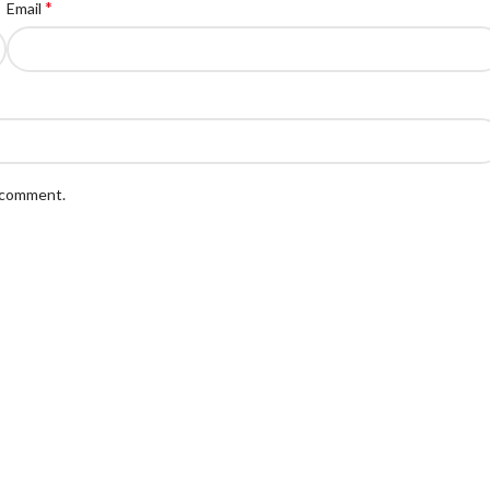
*
Email
I comment.