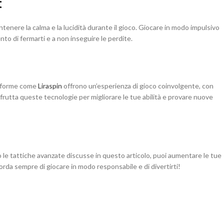
t
enere la calma e la lucidità durante il gioco. Giocare in modo impulsivo
to di fermarti e a non inseguire le perdite.
ttaforme come
Liraspin
offrono un’esperienza di gioco coinvolgente, con
 Sfrutta queste tecnologie per migliorare le tue abilità e provare nuove
do le tattiche avanzate discusse in questo articolo, puoi aumentare le tue
icorda sempre di giocare in modo responsabile e di divertirti!