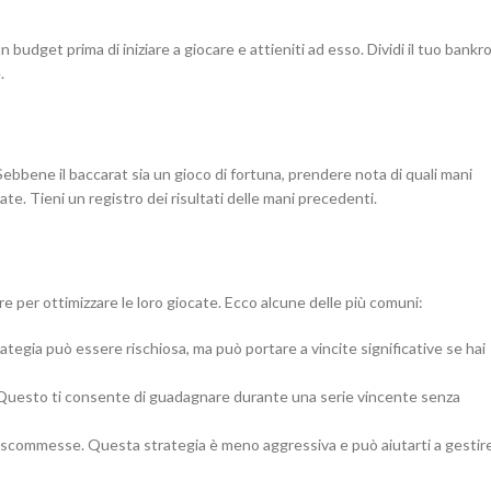
n budget prima di iniziare a giocare e attieniti ad esso. Dividi il tuo bankro
.
Sebbene il baccarat sia un gioco di fortuna, prendere nota di quali mani
e. Tieni un registro dei risultati delle mani precedenti.
e per ottimizzare le loro giocate. Ecco alcune delle più comuni:
gia può essere rischiosa, ma può portare a vincite significative se hai
 Questo ti consente di guadagnare durante una serie vincente senza
 scommesse. Questa strategia è meno aggressiva e può aiutarti a gestir