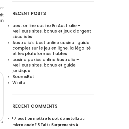
er
RECENT POSTS
it
in
best online casino En Australie –
Meilleurs sites, bonus et jeux d’argent
sécurisés
Australia’s best online casino : guide
complet sur le jeu en ligne, la légalité
et les plateformes fiables
casino pokies online Australie –
Meilleurs sites, bonus et guide
juridique
BoomsBet
Winita
RECENT COMMENTS
peut on mettre le pot de nutella au
micro onde ? 5 Faits Surprenants à