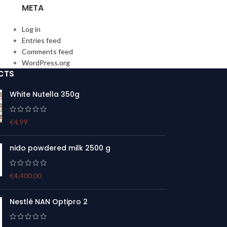
META
Log in
Entries feed
Comments feed
WordPress.org
CTS
White Nutella 350g
€
4.99
nido powdered milk 2500 g
€
4,400.00
Nestlé NAN Optipro 2