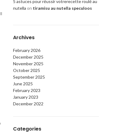
5 astuces pour réussir votrerecette roulé au
nutella​
on
tiramisu au nutella speculoos
ll
Archives
February 2026
December 2025
November 2025
October 2025
September 2025
June 2025
February 2023
January 2023
December 2022
e
Categories