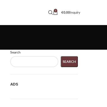
0
Inquiry
€
0.00
Search
SEARCH
ADS