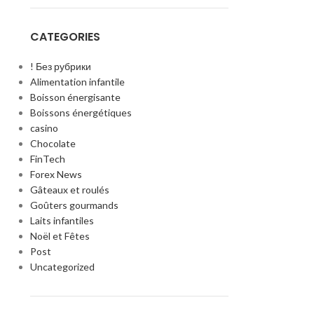
CATEGORIES
! Без рубрики
Alimentation infantile
Boisson énergisante
Boissons énergétiques
casino
Chocolate
FinTech
Forex News
Gâteaux et roulés
Goûters gourmands
Laits infantiles
Noël et Fêtes
Post
Uncategorized