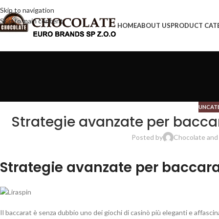
Skip to navigation
Skip to main content
HOME
ABOUT US
PRODUCT CAT
UNCAT
Strategie avanzate per baccara
Posted by
Chocolate and 
Strategie avanzate per baccara
Il baccarat è senza dubbio uno dei giochi di casinò più eleganti e affascina