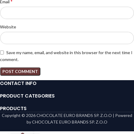
*
Email
Website
Save my name, email, and website in this browser for the next time I
comment.
CONTACT INFO
PRODUCT CATEGORIES
PRODUCTS
Copyright © 2026 CHOCOLATE EURO BRANDS SP. Z.O.O | Powered
by CHOCOLATE EURO BRANDS SP. Z.O.O