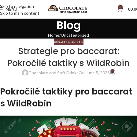
Skip to navigation
0
MENU
€
0.0
Skip to main content
Blog
Home
Uncategorized
UNCATEGORIZED
Strategie pro baccarat:
Pokročilé taktiky s WildRobin
0
Chocolate and Soft Drinks
On June 5, 2025
Pokročilé taktiky pro baccarat
s WildRobin