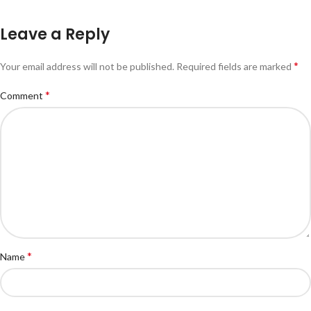
Leave a Reply
*
Your email address will not be published.
Required fields are marked
*
Comment
*
Name