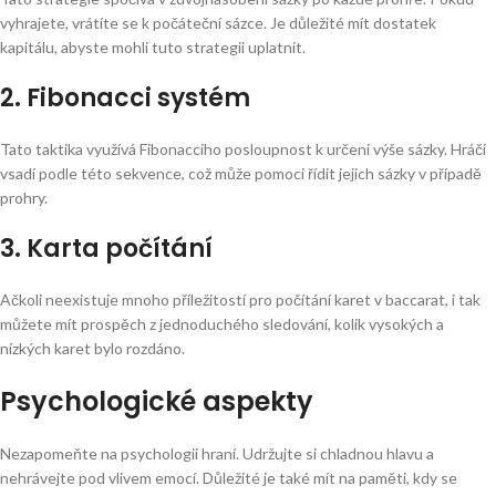
vyhrajete, vrátíte se k počáteční sázce. Je důležité mít dostatek
kapitálu, abyste mohli tuto strategii uplatnit.
2. Fibonacci systém
Tato taktika využívá Fibonacciho posloupnost k určení výše sázky. Hráči
vsadí podle této sekvence, což může pomoci řídit jejich sázky v případě
prohry.
3. Karta počítání
Ačkoli neexistuje mnoho příležitostí pro počítání karet v baccarat, i tak
můžete mít prospěch z jednoduchého sledování, kolik vysokých a
nízkých karet bylo rozdáno.
Psychologické aspekty
Nezapomeňte na psychologii hraní. Udržujte si chladnou hlavu a
nehrávejte pod vlivem emocí. Důležité je také mít na paměti, kdy se