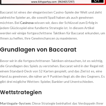
Baccarat ist eines der elegantesten Casino-Spiele der Welt und zieht
zahlreiche Spieler an, die sowohl Spaß haben als auch gewinnen
möchten. Bei
Casinova
wissen wir, dass der Schlüssel zum Erfolg in
jedem Glücksspiel eine fundierte Strategie ist. In diesem Artikel
werden wir einige fortgeschrittene Taktiken für Baccarat erkunden, um
Ihnen zu helfen, Ihre Gewinnchancen zu maximieren.
Grundlagen von Baccarat
Bevor wir in die fortgeschrittenen Taktiken eintauchen, ist es wichtig,
die Grundlagen des Spiels zu verstehen. Baccarat wird in der Regel mit
einem Standard-Deck von 52 Karten gespielt, und das Ziel ist es, eine
Hand zu gewinnen, die näher an 9 Punkten liegt als die des Gegners. Es
gibt drei mögliche Wetten: Spieler, Bankier und Unentschieden.
Wettstrategien
Martingale-System:
Diese Strategie beinhaltet das Verdoppeln Ihrer