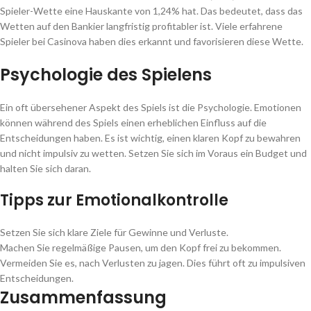
Spieler-Wette eine Hauskante von 1,24% hat. Das bedeutet, dass das
Wetten auf den Bankier langfristig profitabler ist. Viele erfahrene
Spieler bei Casinova haben dies erkannt und favorisieren diese Wette.
Psychologie des Spielens
Ein oft übersehener Aspekt des Spiels ist die Psychologie. Emotionen
können während des Spiels einen erheblichen Einfluss auf die
Entscheidungen haben. Es ist wichtig, einen klaren Kopf zu bewahren
und nicht impulsiv zu wetten. Setzen Sie sich im Voraus ein Budget und
halten Sie sich daran.
Tipps zur Emotionalkontrolle
Setzen Sie sich klare Ziele für Gewinne und Verluste.
Machen Sie regelmäßige Pausen, um den Kopf frei zu bekommen.
Vermeiden Sie es, nach Verlusten zu jagen. Dies führt oft zu impulsiven
Entscheidungen.
Zusammenfassung